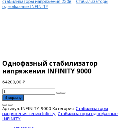
стабилизаторы напряжения 220в
Стабилизаторы
однофазные INFINITY
Однофазный стабилизатор
напряжения INFINITY 9000
64200,00
₽
Количество
товара
В корзину
Однофазный
стабилизатор
Артикул:
INFINITY-9000
Категория:
Стабилизаторы
напряжения
напряжения серии Infinity
,
Стабилизаторы однофазные
INFINITY
INFINITY
9000