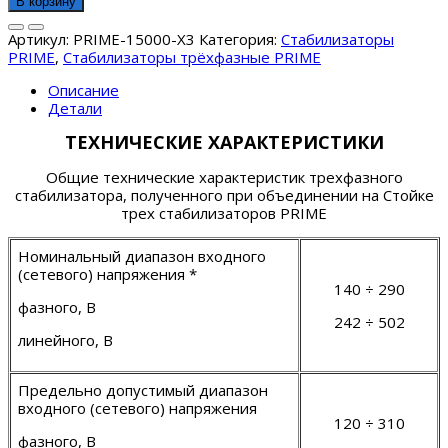
В корзину
PRIME
15000х3
Артикул:
PRIME-15000-X3
Категория:
Стабилизаторы
PRIME
,
Стабилизаторы трёхфазные PRIME
Описание
Детали
ТЕХНИЧЕСКИЕ ХАРАКТЕРИСТИКИ
Общие технические характеристик трехфазного
стабилизатора, полученного при объединении на Стойке
трех стабилизаторов PRIME
Номинальный диапазон входного
(сетевого) напряжения *
1
40
÷ 2
90
фазного, В
242
÷
502
линейного, В
Предельно допустимый диапазон
входного (сетевого) напряжения
12
0 ÷
310
фазного, В