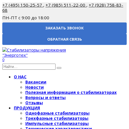
Перейти
+7 (495) 150-25-57
,
+7 (985) 511-22-00
,
+7 (928) 758-83-
к
68
содержанию
ПН-ПТ с 9:00 до 18:00
ЗАКАЗАТЬ ЗВОНОК
ОБРАТНАЯ СВЯЗЬ
0
Search
for:
О НАС
Вакансии
Новости
Полезная информация о стабилизаторах
Вопросы и ответы
Отзывы
ПРОДУКЦИЯ
Однофазные стабилизаторы
Трехфазные стабилизаторы
Импульсные стабилизаторы
Технические характеристики